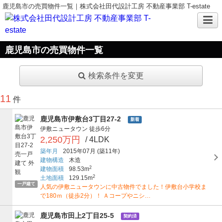
鹿児島市の売買物件一覧｜株式会社田代設計工房 不動産事業部 T-estate
鹿児島市の売買物件一覧
検索条件を変更
11
件
鹿児島市伊敷台3丁目27-2
新着
伊敷ニュータウン
徒歩6分
2,250万円
/ 4LDK
築年月
2015年07月
(築11年)
建物構造
木造
2
建物面積
98.53m
2
土地面積
129.15m
一戸建て
人気の伊敷ニュータウンに中古物件でました！伊敷台小学校ま
で180ｍ（徒歩2分）！ Ａコープやニシ…
鹿児島市田上2丁目25-5
契約済