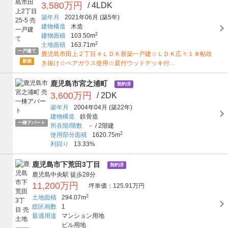
3,580万円
/ 4LDK
築年月
2021年06月
(築5年)
建物構造
木造
2
建物面積
103.50m
2
土地面積
163.71m
一戸建て
鹿児島市田上２丁目４ＬＤＫ新築一戸建☆ＬＤＫ広々１８帖吹
新築
き抜け☆ペアガラス使用☆庭付ウッドデッキ付…
鹿児島市宮之浦町
契約済
3,600万円
/ 2DK
築年月
2004年04月
(築22年)
建物構造
鉄骨造
一棟アパート
所在階/階数
－
/
2階建
2
使用部分面積
1620.75m
利回り
13.33%
鹿児島市下荒田3丁目
契約済
鹿児島中央駅
徒歩28分
11,200万円
坪単価：125.91万円
2
土地面積
294.07m
総区画数
1
最適用途
マンション用地
ビル用地