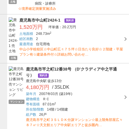
土地
病院・診療所
☆境界確定測量実施済み
鹿児島市中山町2424-1
契約済
1,520万円
坪単価：20.2万円
2
土地面積
248.73m
総区画数
2
最適用途
住宅用地
中山小学校校区☆中山町広々７５坪☆日当たり良好☆２階建・平屋
プラン有☆建築条件付☆詳細お問い合わせ…
土地
鹿児島市平之町12番38号 （D’クラディア中之平通
り）
契約済
鹿児島中央駅
徒歩13分
4,180万円
/ 3SLDK
築年月
2007年03月
(築19年)
建物構造
ＲＣ
マンション
2
専有面積
87.01m
所在階/階数
14階
/
14階建
総戸数
26戸
鹿児島市平之町３ＳＬＤＫ分譲マンション☆最上階角部屋広々
８７㎡☆天文館エリア中央駅エリアと徒歩圏内…