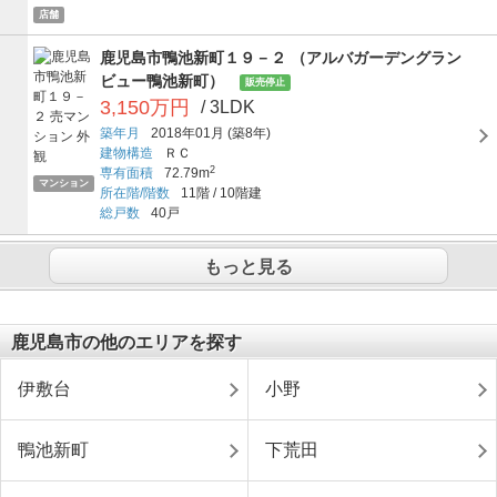
店舗
鹿児島市鴨池新町１９－２ （アルバガーデングラン
ビュー鴨池新町）
販売停止
3,150万円
/ 3LDK
築年月
2018年01月
(築8年)
建物構造
ＲＣ
2
専有面積
72.79m
マンション
所在階/階数
11階
/
10階建
総戸数
40戸
もっと見る
鹿児島市の他のエリアを探す
伊敷台
小野
鴨池新町
下荒田