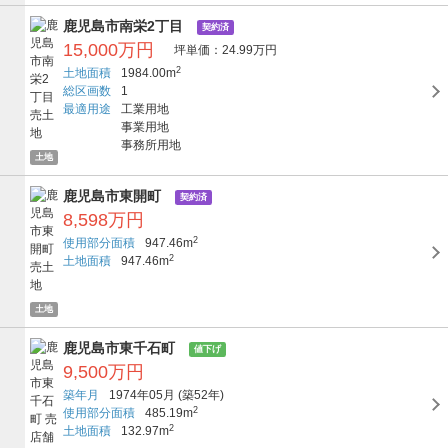
鹿児島市南栄2丁目
契約済
15,000万円
坪単価：24.99万円
2
土地面積
1984.00m
総区画数
1
最適用途
工業用地
事業用地
事務所用地
土地
鹿児島市東開町
契約済
8,598万円
2
使用部分面積
947.46m
2
土地面積
947.46m
土地
鹿児島市東千石町
値下げ
9,500万円
築年月
1974年05月
(築52年)
2
使用部分面積
485.19m
2
土地面積
132.97m