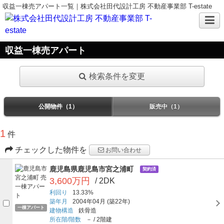
収益一棟売アパート一覧｜株式会社田代設計工房 不動産事業部 T-estate
収益一棟売アパート
検索条件を変更
公開物件（1）
販売中（1）
1
件
チェックした物件を
お問い合わせ
鹿児島県鹿児島市宮之浦町
契約済
3,600万円
/ 2DK
利回り
13.33%
築年月
2004年04月
(築22年)
一棟アパート
建物構造
鉄骨造
所在階/階数
－
/
2階建