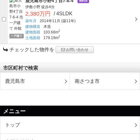
鹿児島市小野4丁目7-6-4
契約済
伊敷小野
徒歩4分
2,380万円
/ 4SLDK
築年月
2014年11月
(築11年)
建物構造
木造
2
建物面積
103.68m
一戸建て
2
土地面積
179.19m
チェックした物件を
お問い合わせ
市区町村で検索
鹿児島市
南さつま市
メニュー
トップ