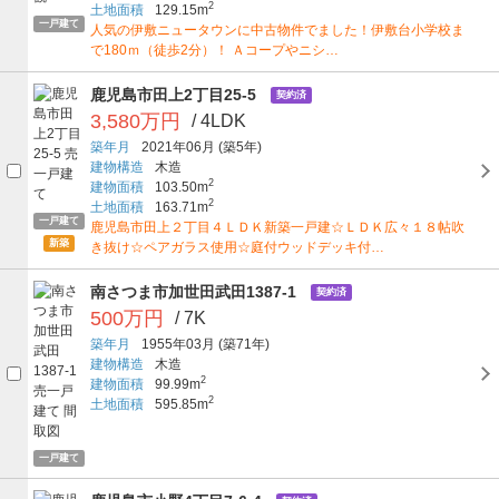
2
土地面積
129.15m
一戸建て
人気の伊敷ニュータウンに中古物件でました！伊敷台小学校ま
で180ｍ（徒歩2分）！ Ａコープやニシ…
鹿児島市田上2丁目25-5
契約済
3,580万円
/ 4LDK
築年月
2021年06月
(築5年)
建物構造
木造
2
建物面積
103.50m
2
土地面積
163.71m
一戸建て
鹿児島市田上２丁目４ＬＤＫ新築一戸建☆ＬＤＫ広々１８帖吹
新築
き抜け☆ペアガラス使用☆庭付ウッドデッキ付…
南さつま市加世田武田1387-1
契約済
500万円
/ 7K
築年月
1955年03月
(築71年)
建物構造
木造
2
建物面積
99.99m
2
土地面積
595.85m
一戸建て