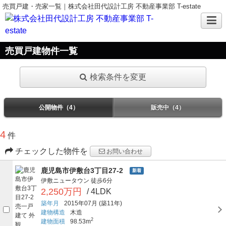
売買戸建・売家一覧｜株式会社田代設計工房 不動産事業部 T-estate
売買戸建物件一覧
検索条件を変更
公開物件（4）
販売中（4）
4
件
チェックした物件を
お問い合わせ
鹿児島市伊敷台3丁目27-2
新着
伊敷ニュータウン
徒歩6分
2,250万円
/ 4LDK
築年月
2015年07月
(築11年)
建物構造
木造
2
建物面積
98.53m