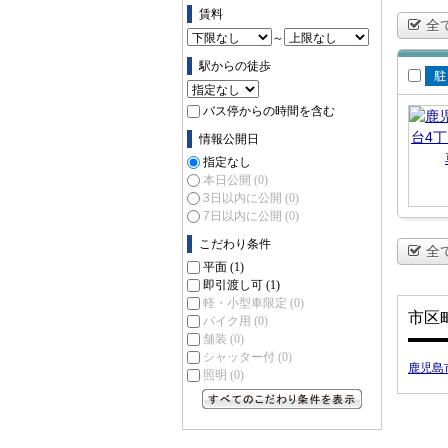
賃料
全
～
駅からの徒歩
賃
バス停からの時間を含む
場
情報公開日
指定なし
本日公開
(0)
3日以内に公開
(0)
7日以内に公開
(0)
こだわり条件
全
平面
(1)
即引渡し可
(1)
軽・小型車限定
(0)
市区
バイク用
(0)
舗装
(0)
シャッター付
(0)
鹿児島
照明
(0)
すべてのこだわり条件を見る