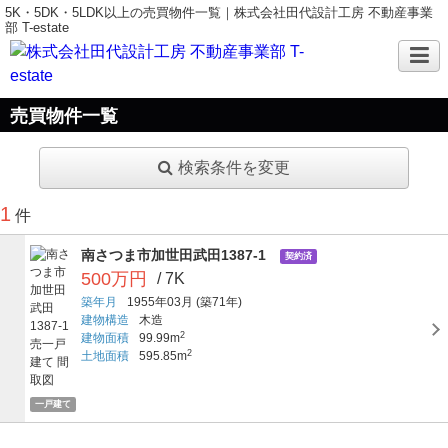
5K・5DK・5LDK以上の売買物件一覧｜株式会社田代設計工房 不動産事業
部 T-estate
売買物件一覧
検索条件を変更
1
件
南さつま市加世田武田1387-1
契約済
500万円
/ 7K
築年月
1955年03月
(築71年)
建物構造
木造
2
建物面積
99.99m
2
土地面積
595.85m
一戸建て