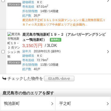
建物構造
ＲＣ
マンション
2
専有面積
87.01m
所在階/階数
14階
/
14階建
総戸数
26戸
鹿児島市平之町３ＳＬＤＫ分譲マンション☆最上階角部屋広々
８７㎡☆天文館エリア中央駅エリアと徒歩圏内…
鹿児島市鴨池新町１９－２（アルバガーデングランビ
ュー鴨池新町）
販売停止
3,150万円
/ 3LDK
築年月
2018年01月
(築8年)
建物構造
ＲＣ
2
専有面積
72.79m
マンション
所在階/階数
11階
/
10階建
総戸数
40戸
チェックした物件を
お問い合わせ
鹿児島市の他のエリアを探す
鴨池新町
平之町