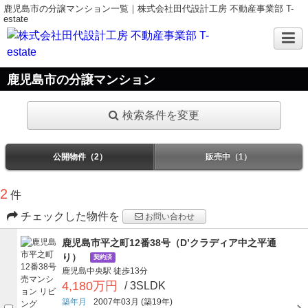
鹿児島市の分譲マンション一覧｜株式会社田代設計工房 不動産事業部 T-
estate
鹿児島市の分譲マンション
検索条件を変更
公開物件（2）
販売中（1）
2
件
チェックした物件を
お問い合わせ
鹿児島市平之町12番38号（D’クラディア中之平通
り）
契約済
鹿児島中央駅
徒歩13分
4,180万円
/ 3SLDK
築年月
2007年03月
(築19年)