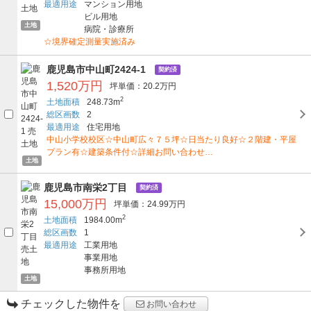
最適用途
マンション用地
ビル用地
土地
病院・診療所
☆境界確定測量実施済み
鹿児島市中山町2424-1
契約済
1,520万円
坪単価：20.2万円
2
土地面積
248.73m
総区画数
2
最適用途
住宅用地
中山小学校校区☆中山町広々７５坪☆日当たり良好☆２階建・平屋
プラン有☆建築条件付☆詳細お問い合わせ…
土地
鹿児島市南栄2丁目
契約済
15,000万円
坪単価：24.99万円
2
土地面積
1984.00m
総区画数
1
最適用途
工業用地
事業用地
事務所用地
土地
チェックした物件を
お問い合わせ