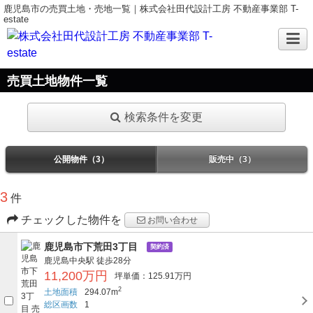
鹿児島市の売買土地・売地一覧｜株式会社田代設計工房 不動産事業部 T-
estate
売買土地物件一覧
検索条件を変更
公開物件（3）
販売中（3）
3
件
チェックした物件を
お問い合わせ
鹿児島市下荒田3丁目
契約済
鹿児島中央駅
徒歩28分
11,200万円
坪単価：125.91万円
2
土地面積
294.07m
総区画数
1